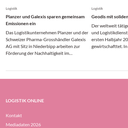
Logistik
Logistik
Planzer und Galexis sparen gemeinsam
Geodis mit solide
Emissionen ein
Der weltweit tätig
Das Logistikunternehmen Planzer und der
und Logistikdienst
Schweizer Pharma-Grosshändler Galexis
ersten Halbjahr 20
AG mit Sitz in Niederbipp arbeiten zur
gewirtschafttet. I
Förderung der Nachhaltigkeit im
Transport- und Log
Transportwesen zusammen.
gleichermassen dy
erheblichem Druck 
Geodis-Gruppe ihre
Prozent halten (g
ersten Halbjahr 20
LOGISTIK ONLINE
Kontakt
Mediadaten 2026