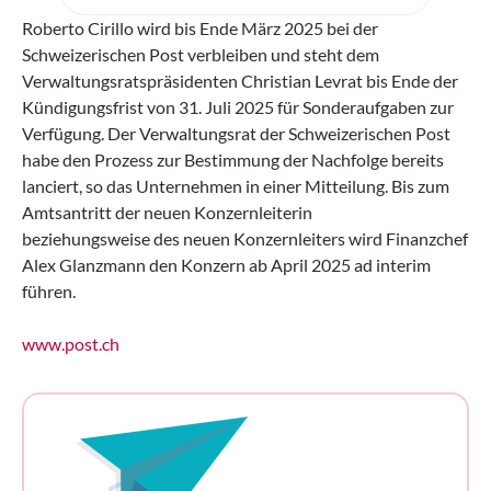
eine neue internationale Kongressmesse
ihre Premiere – und setzt genau dort an, wo
Roberto Cirillo wird bis Ende März 2025 bei der
die Branche aktuell die grössten Hebel hat:
Schweizerischen Post verbleiben und steht dem
resiliente Lieferketten, Digitalisierung und
Verwaltungsratspräsidenten Christian Levrat bis Ende der
KI, Automatisierung, Robotik sowie
Kündigungsfrist von 31. Juli 2025 für Sonderaufgaben zur
nachhaltige und urbane Logistik.
Verfügung. Der Verwaltungsrat der Schweizerischen Post
habe den Prozess zur Bestimmung der Nachfolge bereits
lanciert, so das Unternehmen in einer Mitteilung. Bis zum
Amtsantritt der neuen Konzernleiterin
beziehungsweise des neuen Konzernleiters wird Finanzchef
Alex Glanzmann den Konzern ab April 2025 ad interim
führen.
www.post.ch