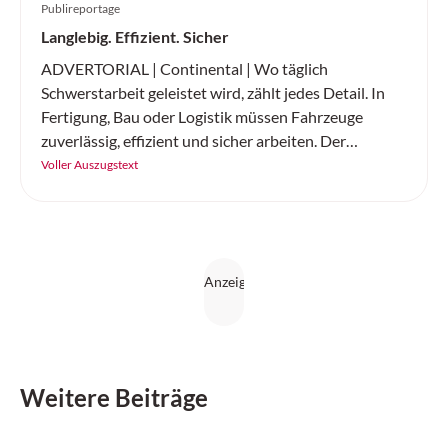
Publireportage
Langlebig. Effizient. Sicher
ADVERTORIAL | Continental | Wo täglich
Schwerstarbeit geleistet wird, zählt jedes Detail. In
Fertigung, Bau oder Logistik müssen Fahrzeuge
zuverlässig, effizient und sicher arbeiten. Der
«SC20+» von Continental ist ein robuster
Voller Auszugstext
Vollgummireifen – gemacht für Höchstleistung auf
jedem Untergrund.
Weitere Beiträge