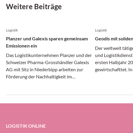
Weitere Beiträge
Logistik
Logistik
Planzer und Galexis sparen gemeinsam
Geodis mit solide
Emissionen ein
Der weltweit tätig
Das Logistikunternehmen Planzer und der
und Logistikdienst
Schweizer Pharma-Grosshändler Galexis
ersten Halbjahr 20
AG mit Sitz in Niederbipp arbeiten zur
gewirtschafttet. I
Förderung der Nachhaltigkeit im
Transport- und Log
Transportwesen zusammen.
gleichermassen dy
erheblichem Druck 
Geodis-Gruppe ihre
Prozent halten (g
ersten Halbjahr 20
LOGISTIK ONLINE