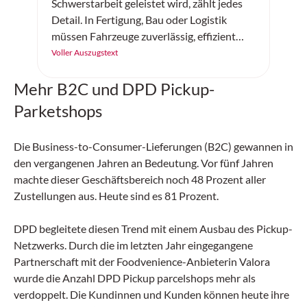
Schwerstarbeit geleistet wird, zählt jedes
Detail. In Fertigung, Bau oder Logistik
müssen Fahrzeuge zuverlässig, effizient
und sicher arbeiten. Der «SC20+» von
Voller Auszugstext
Continental ist ein robuster
Mehr B2C und DPD Pickup-
Vollgummireifen – gemacht für
Höchstleistung auf jedem Untergrund.
Parketshops
Die Business-to-Consumer-Lieferungen (B2C) gewannen in
den vergangenen Jahren an Bedeutung. Vor fünf Jahren
machte dieser Geschäftsbereich noch 48 Prozent aller
Zustellungen aus. Heute sind es 81 Prozent.
DPD begleitete diesen Trend mit einem Ausbau des Pickup-
Netzwerks. Durch die im letzten Jahr eingegangene
Partnerschaft mit der Foodvenience-Anbieterin Valora
wurde die Anzahl DPD Pickup parcelshops mehr als
verdoppelt. Die Kundinnen und Kunden können heute ihre