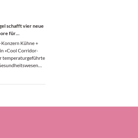
el schafft vier neue
ore für
te
k-Konzern Kühne +
in «Cool Corridor-
r temperaturgeführte
 Gesundheitswesen
afür hat das in
 ansässige
ernehmen laut seiner
ier neue Luftfrach-
richtet, nämlich
ankfurt und Atlanta,
icago und dem
 Narita sowie
 Paulo in Brasilien