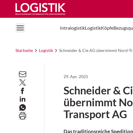
Logistik Online
Intralogistik
Logistik
Köpfe
Bezugsqu
Startseite
Logistik
Schneider & Cie AG übernimmt Nord-T
29. Apr. 2025
Schneider & C
übernimmt No
Transport AG
Das traditionsreiche Speditio