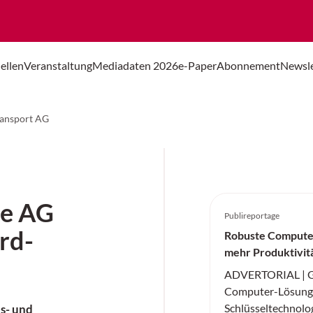
ellen
Veranstaltung
Mediadaten 2026
e-Paper
Abonnement
Newsle
ransport AG
ie AG
Publireportage
rd-
Robuste Compute
mehr Produktivit
ADVERTORIAL | Ge
Computer-Lösunge
Schlüsseltechnologi
ns- und