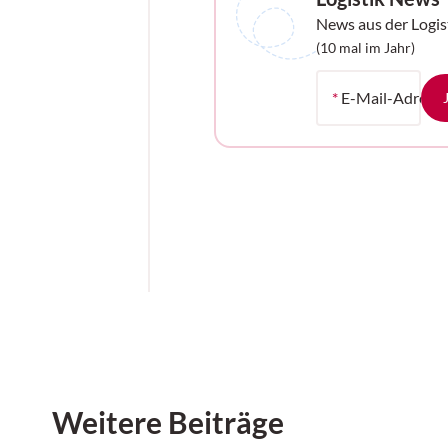
News aus der Logis
Ihrem Postfach
(10 mal im Jahr)
*
E-Mail-Adress
Weitere Beiträge