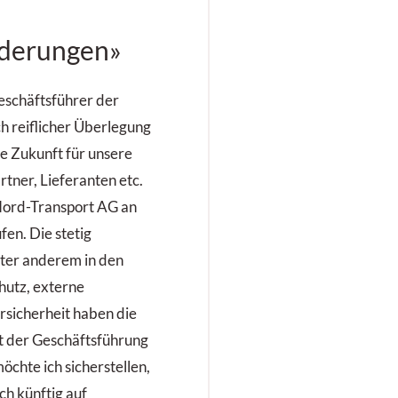
derungen»
eschäftsführer der
h reiflicher Überlegung
le Zukunft für unsere
tner, Lieferanten etc.
 Nord-Transport AG an
en. Die stetig
ter anderem in den
hutz, externe
rsicherheit haben die
 der Geschäftsführung
öchte ich sicherstellen,
ch künftig auf