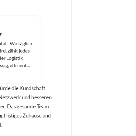
er
al | Wo täglich
rd, zählt jedes
der Logistik
ig, effizient
«SC20+» von
er
t für
würde die Kundschaft
 Untergrund.
 Netzwerk und besseren
ider. Das gesamte Team
ngfristiges Zuhause und
l.