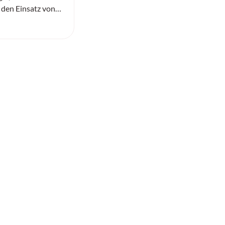
 den Einsatz von
genz in der Logistik