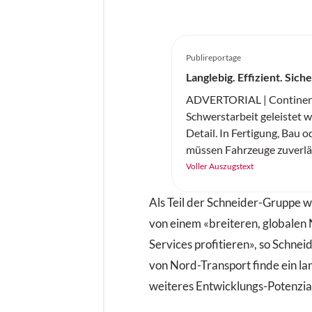
Publireportage
Langlebig. Effizient. Sich
ADVERTORIAL | Continent
Schwerstarbeit geleistet wi
Detail. In Fertigung, Bau o
müssen Fahrzeuge zuverläss
und sicher arbeiten. Der 
Voller Auszugstext
Continental ist ein robust
Vollgummireifen – gemach
Als Teil der Schneider-Gruppe 
Höchstleistung auf jedem
von einem «breiteren, globalen
Services profitieren», so Schne
von Nord-Transport finde ein la
weiteres Entwicklungs-Potenzia