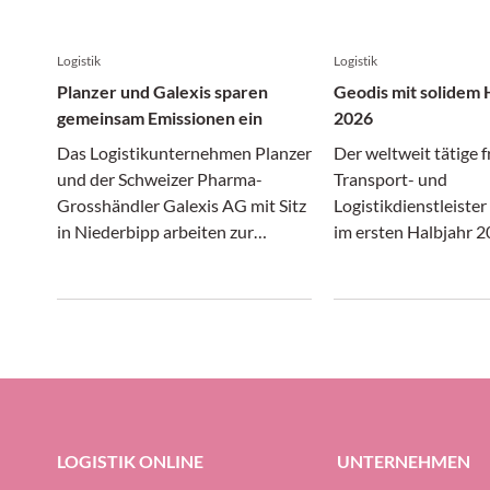
Logistik
Logistik
Planzer und Galexis sparen
Geodis mit solidem 
gemeinsam Emissionen ein
2026
Das Logistikunternehmen Planzer
Der weltweit tätige 
und der Schweizer Pharma-
Transport- und
Grosshändler Galexis AG mit Sitz
Logistikdienstleiste
in Niederbipp arbeiten zur
im ersten Halbjahr 2
Förderung der Nachhaltigkeit im
gewirtschafttet. In 
Transportwesen zusammen.
Transport- und Logis
sich gleichermassen
wie unter erheblich
präsentiert, konnte 
Gruppe ihre Profitabi
Prozent halten (gege
Prozent im ersten H
LOGISTIK ONLINE
UNTERNEHMEN
halten.