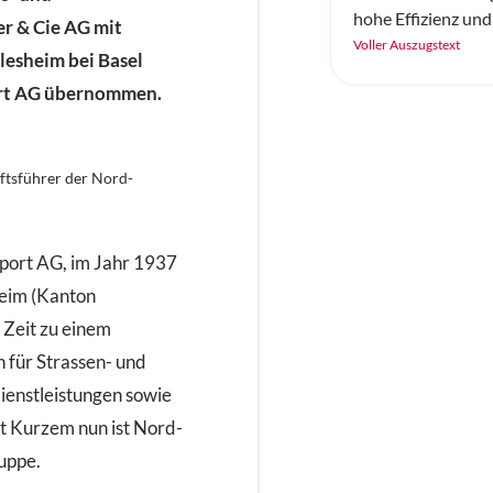
hohe Effizienz und
r & Cie AG mit
künstlicher Intelli
Voller Auszugstext
rlesheim bei Basel
sorgen.
ort AG übernommen.
ftsführer der Nord-
port AG, im Jahr 1937
heim (Kanton
r Zeit zu einem
n für Strassen- und
ienstleistungen sowie
it Kurzem nun ist Nord-
uppe.