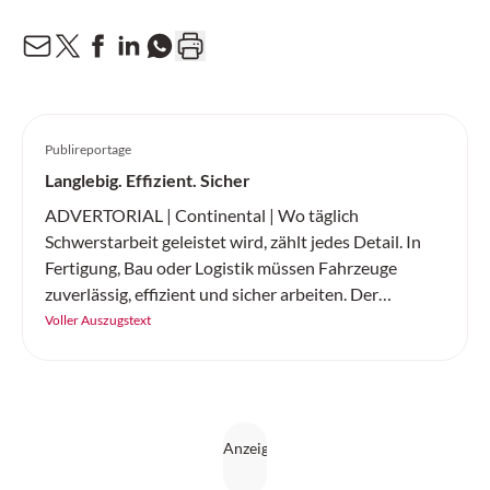
Publireportage
Langlebig. Effizient. Sicher
ADVERTORIAL | Continental | Wo täglich
Schwerstarbeit geleistet wird, zählt jedes Detail. In
Fertigung, Bau oder Logistik müssen Fahrzeuge
zuverlässig, effizient und sicher arbeiten. Der
«SC20+» von Continental ist ein robuster
Voller Auszugstext
Vollgummireifen – gemacht für Höchstleistung auf
jedem Untergrund.