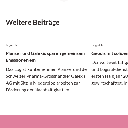
Weitere Beiträge
Logistik
Logistik
Planzer und Galexis sparen gemeinsam
Geodis mit solide
Emissionen ein
Der weltweit tätig
Das Logistikunternehmen Planzer und der
und Logistikdienst
Schweizer Pharma-Grosshändler Galexis
ersten Halbjahr 20
AG mit Sitz in Niederbipp arbeiten zur
gewirtschafttet. I
Förderung der Nachhaltigkeit im
Transport- und Log
Transportwesen zusammen.
gleichermassen dy
erheblichem Druck 
Geodis-Gruppe ihre
Prozent halten (g
ersten Halbjahr 20