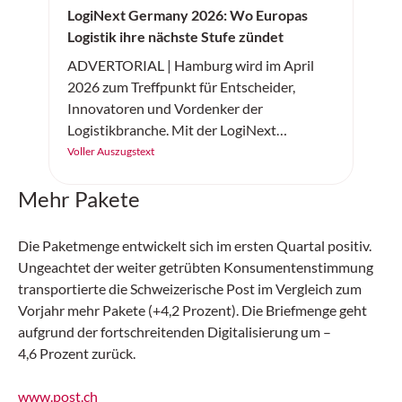
LogiNext Germany 2026: Wo Europas
Logistik ihre nächste Stufe zündet
ADVERTORIAL | Hamburg wird im April
2026 zum Treffpunkt für Entscheider,
Innovatoren und Vordenker der
Logistikbranche. Mit der LogiNext
Germany feiert am 14. und 15. April 2026
Voller Auszugstext
eine neue internationale Kongressmesse
Mehr Pakete
ihre Premiere – und setzt genau dort an, wo
die Branche aktuell die grössten Hebel hat:
resiliente Lieferketten, Digitalisierung und
Die Paketmenge entwickelt sich im ersten Quartal positiv.
KI, Automatisierung, Robotik sowie
Ungeachtet der weiter getrübten Konsumentenstimmung
nachhaltige und urbane Logistik.
transportierte die Schweizerische Post im Vergleich zum
Vorjahr mehr Pakete (+4,2 Prozent). Die Briefmenge geht
aufgrund der fortschreitenden Digitalisierung um –
4,6 Prozent zurück.
www.post.ch