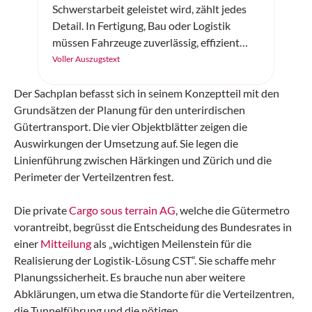
Schwerstarbeit geleistet wird, zählt jedes
Detail. In Fertigung, Bau oder Logistik
müssen Fahrzeuge zuverlässig, effizient
und sicher arbeiten. Der «SC20+» von
Voller Auszugstext
Continental ist ein robuster
Vollgummireifen – gemacht für
Der Sachplan befasst sich in seinem Konzeptteil mit den
Höchstleistung auf jedem Untergrund.
Grundsätzen der Planung für den unterirdischen
Gütertransport. Die vier Objektblätter zeigen die
Auswirkungen der Umsetzung auf. Sie legen die
Linienführung zwischen Härkingen und Zürich und die
Perimeter der Verteilzentren fest.
Die private
Cargo sous terrain AG
, welche die Gütermetro
vorantreibt, begrüsst die Entscheidung des Bundesrates in
einer
Mitteilung
als „wichtigen Meilenstein für die
Realisierung der Logistik-Lösung CST“. Sie schaffe mehr
Planungssicherheit. Es brauche nun aber weitere
Abklärungen, um etwa die Standorte für die Verteilzentren,
die Tunnelführung und die nötigen