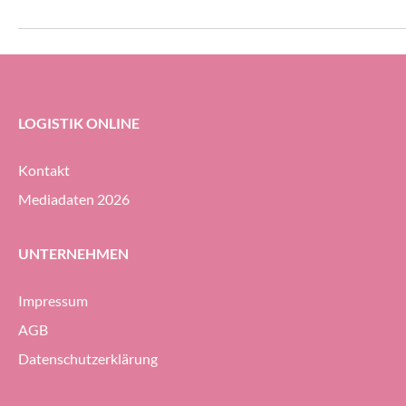
erheblichem Druck 
Geodis-Gruppe ihre
Prozent halten (g
ersten Halbjahr 20
LOGISTIK ONLINE
Kontakt
Mediadaten 2026
UNTERNEHMEN
Impressum
AGB
Datenschutzerklärung