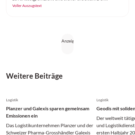
«SC20+» von Continental ist ein robuster
Voller Auszugstext
Vollgummireifen – gemacht für Höchstleistung auf
jedem Untergrund.
Weitere Beiträge
Logistik
Logistik
Planzer und Galexis sparen gemeinsam
Geodis mit solide
Emissionen ein
Der weltweit tätig
Das Logistikunternehmen Planzer und der
und Logistikdienst
Schweizer Pharma-Grosshändler Galexis
ersten Halbjahr 20