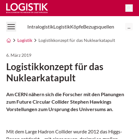
Logistik Online
Intralogistik
Logistik
Köpfe
Bezugsquellen
...
Logistik
Logistikkonzept für das Nuklearkatapult
6. März 2019
Logistikkonzept für das
Nuklearkatapult
Am CERN nähern sich die Forscher mit den Planungen
zum Future Circular Collider Stephen Hawkings
Vorstellungen zum Ursprung des Universums an.
Mit dem Large Hadron Collider wurde 2012 das Higgs-
Boson entdeckt – mit einer neuen, dreimal so großen