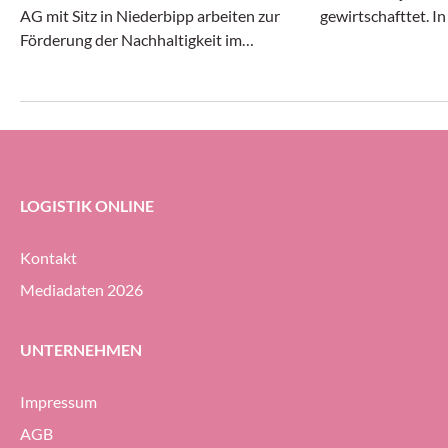
AG mit Sitz in Niederbipp arbeiten zur
gewirtschafttet. I
Förderung der Nachhaltigkeit im
Transport- und Log
Transportwesen zusammen.
gleichermassen dy
erheblichem Druck 
Geodis-Gruppe ihre
Prozent halten (g
ersten Halbjahr 20
LOGISTIK ONLINE
Kontakt
Mediadaten 2026
UNTERNEHMEN
Impressum
AGB