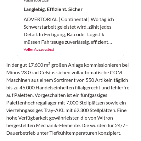
Publireportage
Langlebig. Effizient. Sicher
ADVERTORIAL | Continental | Wo täglich
Schwerstarbeit geleistet wird, zählt jedes
Detail. In Fertigung, Bau oder Logistik
müssen Fahrzeuge zuverlässig, effizient
und sicher arbeiten. Der «SC20+» von
Voller Auszugstext
Continental ist ein robuster
2
Vollgummireifen – gemacht für
In der gut 17.600 m
großen Anlage kommissionieren bei
Höchstleistung auf jedem Untergrund.
Minus 23 Grad Celsius sieben vollautomatische COM-
Maschinen aus einem Sortiment von 550 Artikeln täglich
bis zu 46.000 Handelseinheiten filialgerecht und fehlerfrei
auf Paletten. Vorgeschalten ist ein fünfgassiges
Palettenhochregallager mit 7.000 Stellplätzen sowie ein
vierzehngassiges Tray-AKL mit 62.300 Stellplätzen. Eine
hohe Verfügbarkeit gewährleisten die von Witron
hergestellten Mechanik-Elemente. Die wurden für 24/7–
Dauerbetrieb unter Tiefkühltemperaturen konzipiert.