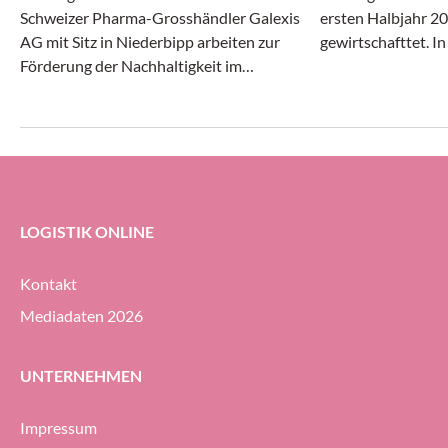
Schweizer Pharma-Grosshändler Galexis
ersten Halbjahr 20
AG mit Sitz in Niederbipp arbeiten zur
gewirtschafttet. I
Förderung der Nachhaltigkeit im
Transport- und Log
Transportwesen zusammen.
gleichermassen dy
erheblichem Druck 
Geodis-Gruppe ihre
Prozent halten (g
ersten Halbjahr 20
LOGISTIK ONLINE
Kontakt
Mediadaten 2026
UNTERNEHMEN
Impressum