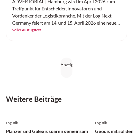
ADVERTORIAL | Hamburg wird im April 2026 zum
Treffpunkt für Entscheider, Innovatoren und
Vordenker der Logistikbranche. Mit der LogiNext
Germany feiert am 14. und 15. April 2026 eine neue
internationale Kongressmesse ihre Premiere – und
Voller Auszugstext
setzt genau dort an, wo die Branche aktuell die
grössten Hebel hat: resiliente Lieferketten,
Digitalisierung und KI, Automatisierung, Robotik
sowie nachhaltige und urbane Logistik.
Weitere Beiträge
Logistik
Logistik
Planzer und Galexis sparen gemeinsam
Geodis mit solide