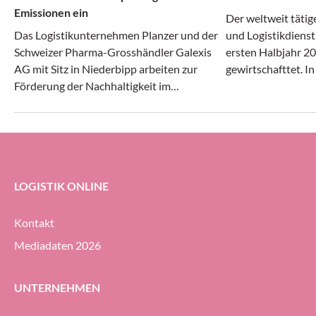
Emissionen ein
Der weltweit tätig
Das Logistikunternehmen Planzer und der
und Logistikdienst
Schweizer Pharma-Grosshändler Galexis
ersten Halbjahr 20
AG mit Sitz in Niederbipp arbeiten zur
gewirtschafttet. I
Förderung der Nachhaltigkeit im
Transport- und Log
Transportwesen zusammen.
gleichermassen dy
erheblichem Druck 
Geodis-Gruppe ihre
Prozent halten (g
ersten Halbjahr 20
LOGISTIK ONLINE
Kontakt
Mediadaten 2026
UNTERNEHMEN