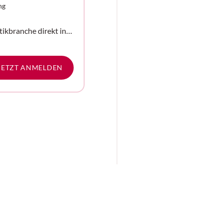
ng
tikbranche direkt in
e
JETZT ANMELDEN