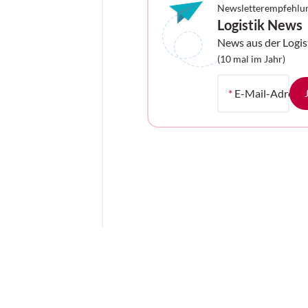
Newsletterempfehlu
Logistik News
News aus der Logis
Ihrem Postfach
(10 mal im Jahr)
*
E-Mail-Adress