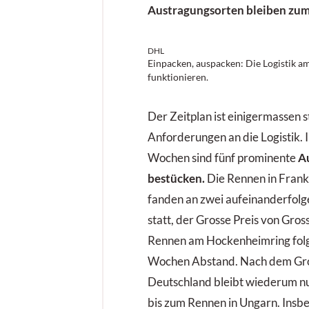
Austragungsorten bleiben zum 
DHL
Einpacken, auspacken: Die Logistik a
funktionieren.
Der Zeitplan ist einigermassen st
Anforderungen an die Logistik. 
Wochen sind fünf prominente
A
bestücken.
Die Rennen in Frank
fanden an zwei aufeinanderfo
statt, der Grosse Preis von Gros
Rennen am Hockenheimring folgt
Wochen Abstand. Nach dem Gro
Deutschland bleibt wiederum n
bis zum Rennen in Ungarn. Insb