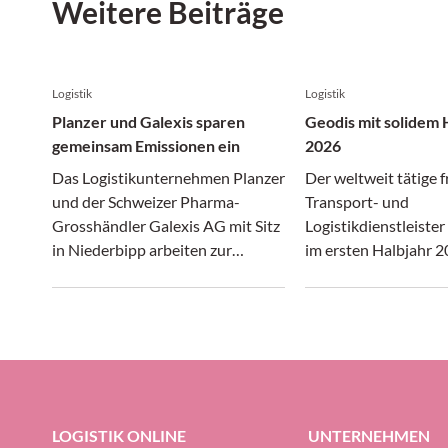
Weitere Beiträge
Logistik
Logistik
Planzer und Galexis sparen
Geodis mit solidem 
gemeinsam Emissionen ein
2026
Das Logistikunternehmen Planzer
Der weltweit tätige 
und der Schweizer Pharma-
Transport- und
Grosshändler Galexis AG mit Sitz
Logistikdienstleiste
in Niederbipp arbeiten zur
im ersten Halbjahr 2
Förderung der Nachhaltigkeit im
gewirtschafttet. In 
Transportwesen zusammen.
Transport- und Logis
sich gleichermassen
wie unter erheblich
präsentiert, konnte 
Gruppe ihre Profitabi
Prozent halten (gege
LOGISTIK ONLINE
UNTERNEHMEN
Prozent im ersten H