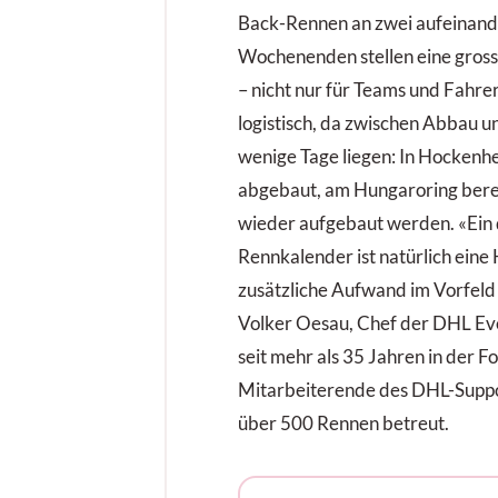
Back-Rennen an zwei aufeinan
Wochenenden stellen eine gros
– nicht nur für Teams und Fahre
logistisch, da zwischen Abbau u
wenige Tage liegen: In Hocken
abgebaut, am Hungaroring bere
wieder aufgebaut werden. «Ein 
Rennkalender ist natürlich eine
zusätzliche Aufwand im Vorfeld i
Volker Oesau, Chef der DHL Eve
seit mehr als 35 Jahren in der Fo
Mitarbeiterende des DHL-Suppo
über 500 Rennen betreut.