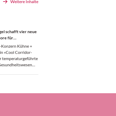
Weitere Inhalte
el schafft vier neue
ore für
te
k-Konzern Kühne +
in «Cool Corridor-
r temperaturgeführte
 Gesundheitswesen
afür hat das in
 ansässige
ernehmen laut seiner
ier neue Luftfrach-
richtet, nämlich
ankfurt und Atlanta,
icago und dem
 Narita sowie