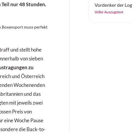
Teil nur 48 Stunden.
Vordenker der Log
der LogiNext Germ
Voller Auszugstext
und 15. April 2026
internationale Ko
m Boxensport muss perfekt
Premiere – und set
wo die Branche akt
Hebel hat: resilien
raff und stellt hohe
Digitalisierung und
Innerhalb von sieben
Automatisierung, 
ustragungen zu
nachhaltige und ur
reich und Österreich
lgenden Wochenenden
sbritannien und das
en mit jeweils zwei
ssen Preis von
ur eine Woche Pause
esondere die Back-to-