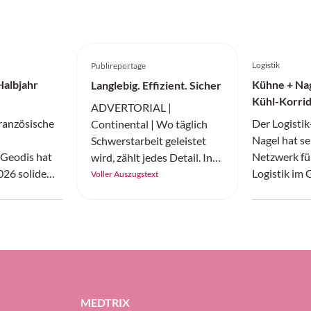
Logistik
Publireportage
Halbjahr
Kühne + Nag
Langlebig. Effizient. Sicher
Kühl-Korrid
ADVERTORIAL |
Medikamen
französische
Der Logisti
Continental | Wo täglich
Nagel hat se
Schwerstarbeit geleistet
r Geodis hat
Netzwerk fü
wird, zählt jedes Detail. In
026 solide
Logistik im
Fertigung, Bau oder Logistik
Voller Auszugstext
einem globalen
erweitert. D
müssen Fahrzeuge
tikmarkt, der
Schindellegi
zuverlässig, effizient und
 dynamisch
Logistikunt
sicher arbeiten. Der
em Druck
Mitteilung v
«SC20+» von Continental
die Geodis-
Routen einge
ist ein robuster
lität bei 10,0
zwischen Fr
Vollgummireifen – gemacht
nüber 9,9
zwischen Ch
für Höchstleistung auf
MEDTRIX
albjahr 2025)
japanischen
jedem Untergrund.