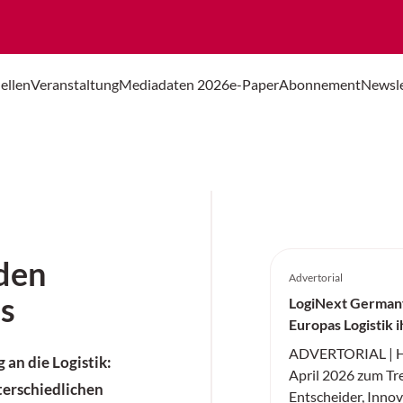
ellen
Veranstaltung
Mediadaten 2026
e-Paper
Abonnement
Newsle
 den
Advertorial
us
LogiNext German
Europas Logistik 
zündet
ADVERTORIAL | H
an die Logistik:
April 2026 zum Tre
terschiedlichen
Entscheider, Inno