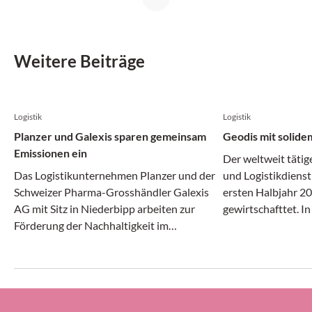
Weitere Beiträge
Logistik
Logistik
Planzer und Galexis sparen gemeinsam
Geodis mit solide
Emissionen ein
Der weltweit tätig
Das Logistikunternehmen Planzer und der
und Logistikdienst
Schweizer Pharma-Grosshändler Galexis
ersten Halbjahr 20
AG mit Sitz in Niederbipp arbeiten zur
gewirtschafttet. I
Förderung der Nachhaltigkeit im
Transport- und Log
Transportwesen zusammen.
gleichermassen dy
erheblichem Druck 
Geodis-Gruppe ihre
Prozent halten (g
ersten Halbjahr 20