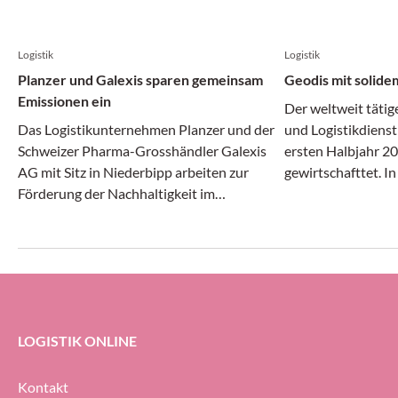
Logistik
Logistik
Planzer und Galexis sparen gemeinsam
Geodis mit solide
Emissionen ein
Der weltweit tätig
Das Logistikunternehmen Planzer und der
und Logistikdienst
Schweizer Pharma-Grosshändler Galexis
ersten Halbjahr 20
AG mit Sitz in Niederbipp arbeiten zur
gewirtschafttet. I
Förderung der Nachhaltigkeit im
Transport- und Log
Transportwesen zusammen.
gleichermassen dy
erheblichem Druck 
Geodis-Gruppe ihre
Prozent halten (g
ersten Halbjahr 20
LOGISTIK ONLINE
Kontakt