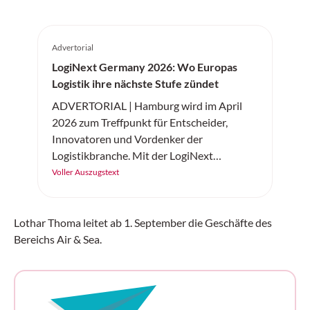
Advertorial
LogiNext Germany 2026: Wo Europas
Logistik ihre nächste Stufe zündet
ADVERTORIAL | Hamburg wird im April
2026 zum Treffpunkt für Entscheider,
Innovatoren und Vordenker der
Logistikbranche. Mit der LogiNext
Germany feiert am 14. und 15. April 2026
Voller Auszugstext
eine neue internationale Kongressmesse
ihre Premiere – und setzt genau dort an, wo
die Branche aktuell die grössten Hebel hat:
Lothar Thoma leitet ab 1. September die Geschäfte des
resiliente Lieferketten, Digitalisierung und
Bereichs Air & Sea.
KI, Automatisierung, Robotik sowie
nachhaltige und urbane Logistik.