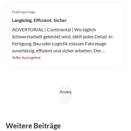
Publireportage
Langlebig. Effizient. Sicher
ADVERTORIAL | Continental | Wo täglich
Schwerstarbeit geleistet wird, zählt jedes Detail. In
Fertigung, Bau oder Logistik müssen Fahrzeuge
zuverlässig, effizient und sicher arbeiten. Der
«SC20+» von Continental ist ein robuster
Voller Auszugstext
Vollgummireifen – gemacht für Höchstleistung auf
jedem Untergrund.
Weitere Beiträge