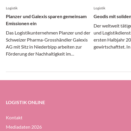
Logistik
Logistik
Planzer und Galexis sparen gemeinsam
Geodis mit solide
Emissionen ein
Der weltweit tätig
Das Logistikunternehmen Planzer und der
und Logistikdienst
Schweizer Pharma-Grosshändler Galexis
ersten Halbjahr 20
AG mit Sitz in Niederbipp arbeiten zur
gewirtschafttet. I
Förderung der Nachhaltigkeit im
Transport- und Log
Transportwesen zusammen.
gleichermassen dy
erheblichem Druck 
Geodis-Gruppe ihre
Prozent halten (g
ersten Halbjahr 20
LOGISTIK ONLINE
Kontakt
Mediadaten 2026