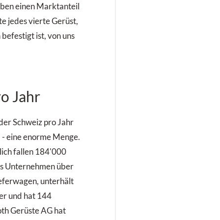
aben einen Marktanteil
te jedes vierte Gerüst,
efestigt ist, von uns
o Jahr
der Schweiz pro Jahr
 - eine enorme Menge.
ich fallen 184'000
as Unternehmen über
eferwagen, unterhält
er und hat 144
th Gerüste AG hat