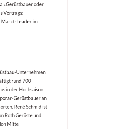
a «Gerüstbauer oder
es Vortrags:
 Markt-Leader im
Gerüstbau-Unternehmen
äftigt rund 700
lus in der Hochsaison
mporär-Gerüstbauer an
orten. René Schmid ist
von Roth Gerüste und
ion Mitte