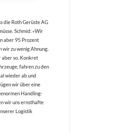
t für
 Untergrund.
ss die Roth Gerüste AG
 müsse. Schmid: «Wir
en aber 95 Prozent
en wir zu wenig Ahnung.
 aber so. Konkret
hrzeuge, fahren zu den
ial wieder ab und
fügen wir über eine
r enormen Handling-
 wir uns ernsthafte
serer Logistik