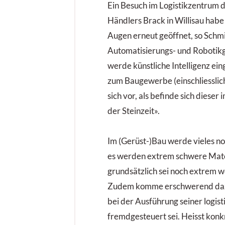
Ein Besuch im Logistikzentrum 
Händlers Brack in Willisau habe
Augen erneut geöffnet, so Schmi
Automatisierungs- und Robotik
werde künstliche Intelligenz ein
zum Baugewerbe (einschliessli
sich vor, als befinde sich diese
der Steinzeit».
Im (Gerüst-)Bau werde vieles n
es werden extrem schwere Mate
grundsätzlich sei noch extrem w
Zudem komme erschwerend dazu
bei der Ausführung seiner logist
fremdgesteuert sei. Heisst konk