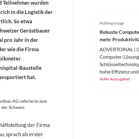
d Teilnehmer wurden
ch in die Logistik der
tlich. So etwa
Publireportage
Schweizer Gerüstbauer
Robuste Compute
mehr Produktivit
 pro Jahr in der
der wie die Firma
ADVERTORIAL | Ge
Computer-Lösunge
ubikmeter
Schlüsseltechnologi
nispital-Baustelle
hohe Effizienz und
ansportiert hat.
künstlicher Intelli
Voller Auszugstext
sorgen.
stbau AG referierte zum
 der Schweiz.
häftsleitung der Firma
u, sprach als erster