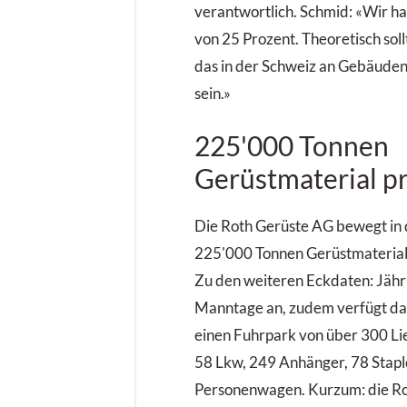
verantwortlich. Schmid: «Wir h
von 25 Prozent. Theoretisch soll
das in der Schweiz an Gebäuden b
sein.»
225'000 Tonnen
Gerüstmaterial pr
Die Roth Gerüste AG bewegt in 
225'000 Tonnen Gerüstmaterial
Zu den weiteren Eckdaten: Jährl
Manntage an, zudem verfügt d
einen Fuhrpark von über 300 Li
58 Lkw, 249 Anhänger, 78 Stapl
Personenwagen. Kurzum: die Ro