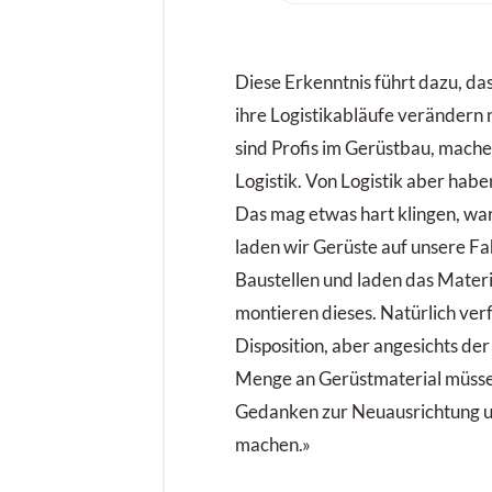
Vollgummireifen – gemach
Höchstleistung auf jedem
Diese Erkenntnis führt dazu, da
ihre Logistikabläufe verändern
sind Profis im Gerüstbau, mach
Logistik. Von Logistik aber hab
Das mag etwas hart klingen, war
laden wir Gerüste auf unsere Fa
Baustellen und laden das Mater
montieren dieses. Natürlich ver
Disposition, aber angesichts de
Menge an Gerüstmaterial müssen
Gedanken zur Neuausrichtung un
machen.»