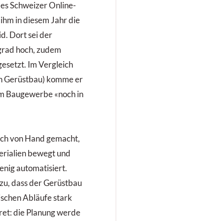
des Schweizer Online-
 ihm in diesem Jahr die
d. Dort sei der
grad hoch, zudem
gesetzt. Im Vergleich
ch Gerüstbau) komme er
r im Baugewerbe «noch in
och von Hand gemacht,
rialien bewegt und
enig automatisiert.
, dass der Gerüstbau
ischen Abläufe stark
ret: die Planung werde