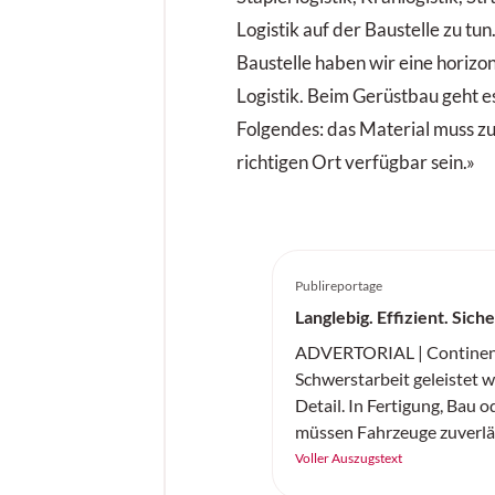
Logistik auf der Baustelle zu tu
Baustelle haben wir eine horizon
Logistik. Beim Gerüstbau geht es
Folgendes: das Material muss zu
richtigen Ort verfügbar sein.»
Publireportage
Langlebig. Effizient. Sich
ADVERTORIAL | Continent
Schwerstarbeit geleistet wi
Detail. In Fertigung, Bau o
müssen Fahrzeuge zuverläss
und sicher arbeiten. Der 
Voller Auszugstext
Continental ist ein robust