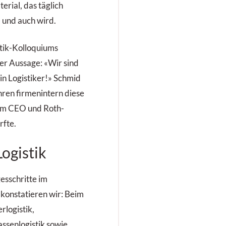
erial, das täglich
 und auch wird.
stik-Kolloquiums
er Aussage: «Wir sind
in Logistiker!» Schmid
ahren firmenintern diese
em CEO und Roth-
rfte.
Logistik
esschritte im
konstatieren wir: Beim
rlogistik,
rassenlogistik sowie