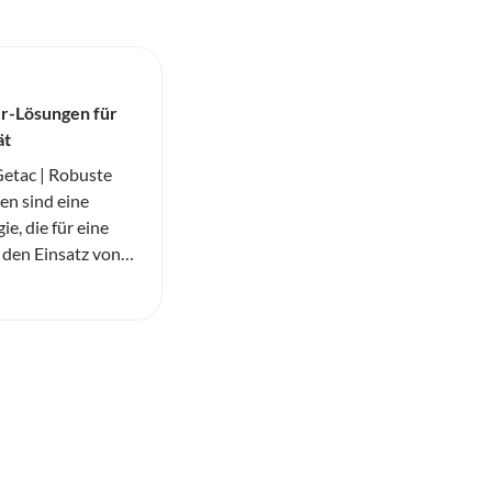
r-Lösungen für
ät
tac | Robuste
n sind eine
e, die für eine
 den Einsatz von
genz in der Logistik