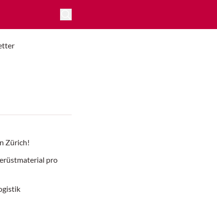
tter
in Zürich!
rüstmaterial pro
ogistik