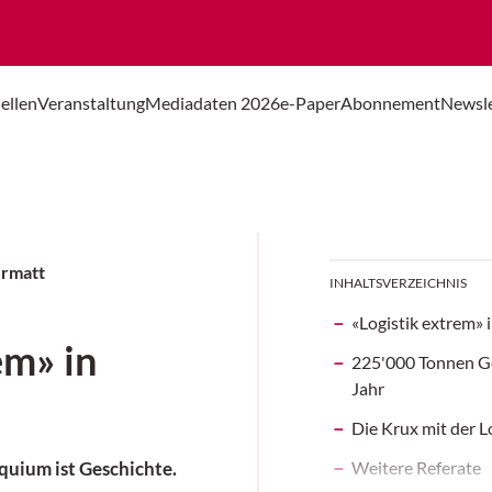
ellen
Veranstaltung
Mediadaten 2026
e-Paper
Abonnement
Newsle
ermatt
INHALTSVERZEICHNIS
«Logistik extrem» 
em» in
225'000 Tonnen Ge
Jahr
Die Krux mit der L
Weitere Referate
quium ist Geschichte.