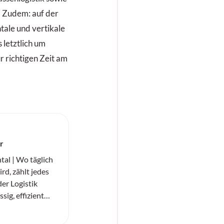
n. Zudem: auf der
tale und vertikale
 letztlich um
r richtigen Zeit am
er
al | Wo täglich
rd, zählt jedes
der Logistik
ig, effizient
«SC20+» von
er