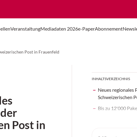
ellen
Veranstaltung
Mediadaten 2026
e-Paper
Abonnement
Newsle
eizerischen Post in Frauenfeld
INHALTSVERZEICHNIS
Neues regionales 
les
Schweizerischen P
Bis zu 12'000 Pak
 der
n Post in