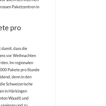
rossen Paketzentren in
ete pro
 damit, dass die
ums vor Weihnachten
den. Im regionalen
'000 Pakete pro Stunde
eidend, denn in den
 die Schweizerische
ren in Härkingen
Kanton Waadt) und
 sanieren und zu