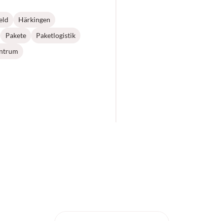
eld
Härkingen
Pakete
Paketlogistik
entrum