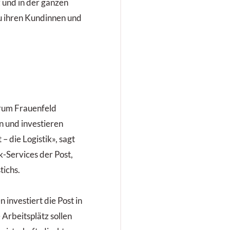
 und in der ganzen
zu ihren Kundinnen und
rum Frauenfeld
n und investieren
 – die Logistik», sagt
k-Services der Post,
tichs.
investiert die Post in
Arbeitsplätz sollen