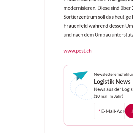
modernisieren. Diese sind über 
Sortierzentrum soll das heutig
Frauenfeld während dessen Umb
und nach dem Umbau unterstütze
www.post.ch
Newsletterempfehlu
Logistik News
News aus der Logis
Ihrem Postfach
(10 mal im Jahr)
*
E-Mail-Adress