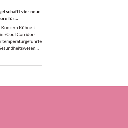
el schafft vier neue
ore für
te
k-Konzern Kühne +
in «Cool Corridor-
r temperaturgeführte
 Gesundheitswesen
afür hat das in
 ansässige
ernehmen laut seiner
ier neue Luftfrach-
richtet, nämlich
ankfurt und Atlanta,
icago und dem
 Narita sowie
 Paulo in Brasilien
den Städten Brüssel
.