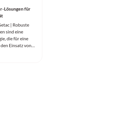
r-Lösungen für
ät
tac | Robuste
n sind eine
e, die für eine
 den Einsatz von
genz in der Logistik