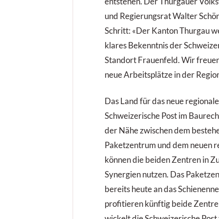
entstehen. Der Thurgauer Volks
und Regierungsrat Walter Schön
Schritt: «Der Kanton Thurgau wer
klares Bekenntnis der Schweize
Standort Frauenfeld. Wir freue
neue Arbeitsplätze in der Regio
Das Land für das neue regional
Schweizerische Post im Baure
der Nähe zwischen dem bestehe
Paketzentrum und dem neuen r
können die beiden Zentren in Z
Synergien nutzen. Das Paketzen
bereits heute an das Schienenn
profitieren künftig beide Zentr
wickelt die Schweizerische Post