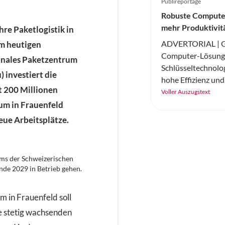
Publireportage
Robuste Compute
mehr Produktivit
hre Paketlogistik in
ADVERTORIAL | Ge
em heutigen
Computer-Lösunge
ionales Paketzentrum
Schlüsseltechnologi
 investiert die
hohe Effizienz und
t 200 Millionen
künstlicher Intelli
Voller Auszugstext
sorgen.
um in Frauenfeld
eue Arbeitsplätze.
ums der Schweizerischen
nde 2029 in Betrieb gehen.
 in Frauenfeld soll
ie stetig wachsenden