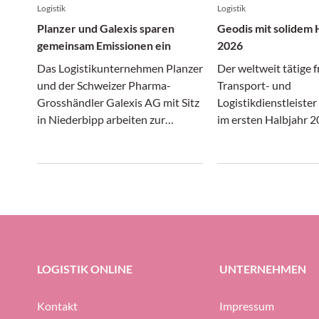
Logistik
Logistik
Planzer und Galexis sparen
Geodis mit solidem 
gemeinsam Emissionen ein
2026
Das Logistikunternehmen Planzer
Der weltweit tätige 
und der Schweizer Pharma-
Transport- und
Grosshändler Galexis AG mit Sitz
Logistikdienstleiste
in Niederbipp arbeiten zur
im ersten Halbjahr 2
Förderung der Nachhaltigkeit im
gewirtschafttet. In 
Transportwesen zusammen.
Transport- und Logis
sich gleichermassen
wie unter erheblich
präsentiert, konnte 
Gruppe ihre Profitabi
Prozent halten (gege
Prozent im ersten H
LOGISTIK ONLINE
UNTERNEHMEN
halten.
Kontakt
Impressum