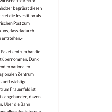
wirtschaftsdirektor
holzer begrüsst diesen
tet die Investition als
rischen Post zum
n uns, dass dadurch
n entstehen.»
e Paketzentrum hat die
cht übernommen. Dank
nden nationalen
egionalen Zentrum
ukunft wichtige
trum Frauenfeld ist
etz angebunden, davon
en. Über die Bahn
 vor allem den internen