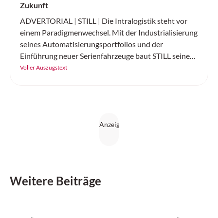
Zukunft
ADVERTORIAL | STILL | Die Intralogistik steht vor
einem Paradigmenwechsel. Mit der Industrialisierung
seines Automatisierungsportfolios und der
Einführung neuer Serienfahrzeuge baut STILL seine
Position als führender Komplettanbieter für
Voller Auszugstext
intelligente Automatisierungslösungen weiter aus.
Weitere Beiträge