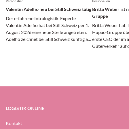
Personalien
Personalien
Valentin Adelfio neu bei Still Schweiz tätig
Britta Weber ist
Gruppe
Der erfahrene Intralogistik-Experte
Valentin Adelfio hat bei Still Schweiz per 1.
Britta Weber hat i
August 2026 eine neue Stelle angetreten.
Hupac-Gruppe über
Adelfio zeichnet bei Still Schweiz künftig als
erste CEO der im 
«Head of Sales Suisse Romande & Team
Güterverkehr auf 
Lead Automation» verantwortlich.
Unternehmensgrupp
Jährige bei UPS He
Vizepräsidentin fü
LOGISTIK ONLINE
Kontakt