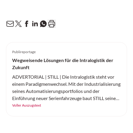
Publireportage
Wegweisende Lösungen für die Intralogistik der
Zukunft
ADVERTORIAL | STILL | Die Intralogistik steht vor
einem Paradigmenwechsel. Mit der Industrialisierung
seines Automatisierungsportfolios und der
Einführung neuer Serienfahrzeuge baut STILL seine
Position als führender Komplettanbieter für
Voller Auszugstext
intelligente Automatisierungslösungen weiter aus.