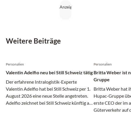
Weitere Beiträge
Personalien
Personalien
Valentin Adelfio neu bei Still Schweiz tätig
Britta Weber ist
Gruppe
Der erfahrene Intralogistik-Experte
Valentin Adelfio hat bei Still Schweiz per 1.
Britta Weber hat i
August 2026 eine neue Stelle angetreten.
Hupac-Gruppe über
Adelfio zeichnet bei Still Schweiz künftig als
erste CEO der im 
«Head of Sales Suisse Romande & Team
Güterverkehr auf 
Lead Automation» verantwortlich.
Unternehmensgrupp
Jährige bei UPS He
Vizepräsidentin fü