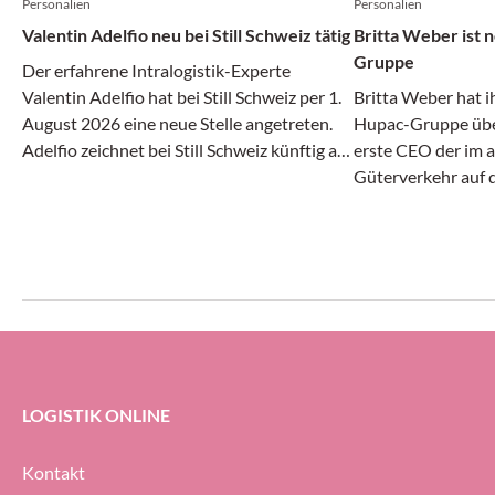
Personalien
Personalien
Valentin Adelfio neu bei Still Schweiz tätig
Britta Weber ist
Gruppe
Der erfahrene Intralogistik-Experte
Valentin Adelfio hat bei Still Schweiz per 1.
Britta Weber hat i
August 2026 eine neue Stelle angetreten.
Hupac-Gruppe über
Adelfio zeichnet bei Still Schweiz künftig als
erste CEO der im 
«Head of Sales Suisse Romande & Team
Güterverkehr auf 
Lead Automation» verantwortlich.
Unternehmensgrupp
Jährige bei UPS He
Vizepräsidentin fü
LOGISTIK ONLINE
Kontakt