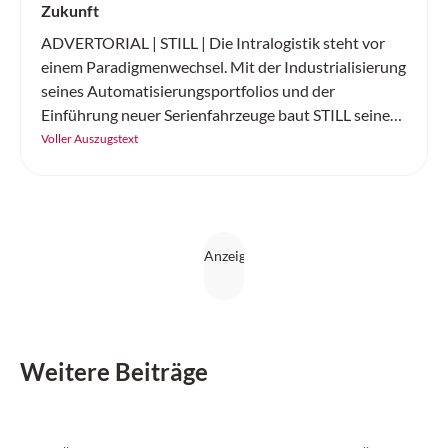
Zukunft
ADVERTORIAL | STILL | Die Intralogistik steht vor
einem Paradigmenwechsel. Mit der Industrialisierung
seines Automatisierungsportfolios und der
Einführung neuer Serienfahrzeuge baut STILL seine
Position als führender Komplettanbieter für
Voller Auszugstext
intelligente Automatisierungslösungen weiter aus.
Weitere Beiträge