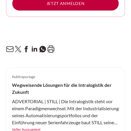
JETZT ANMELDEN
Publireportage
Wegweisende Lösungen für die Intralogistik der
Zukunft
ADVERTORIAL | STILL | Die Intralogistik steht vor
einem Paradigmenwechsel. Mit der Industrialisierung
seines Automatisierungsportfolios und der
Einführung neuer Serienfahrzeuge baut STILL seine
Position als führender Komplettanbieter für
Voller Auszugstext