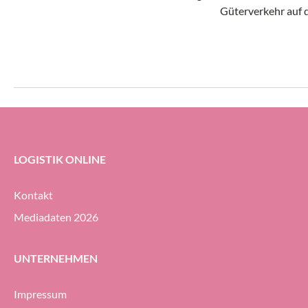
«Head of Sales Suisse Romande & Team
Güterverkehr auf 
Lead Automation» verantwortlich.
Unternehmensgrupp
Jährige bei UPS He
Vizepräsidentin fü
LOGISTIK ONLINE
Kontakt
Mediadaten 2026
UNTERNEHMEN
Impressum