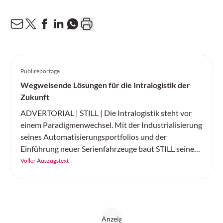
Publireportage
Wegweisende Lösungen für die Intralogistik der
Zukunft
ADVERTORIAL | STILL | Die Intralogistik steht vor
einem Paradigmenwechsel. Mit der Industrialisierung
seines Automatisierungsportfolios und der
Einführung neuer Serienfahrzeuge baut STILL seine
Position als führender Komplettanbieter für
Voller Auszugstext
intelligente Automatisierungslösungen weiter aus.