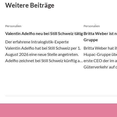
Weitere Beiträge
Personalien
Personalien
Valentin Adelfio neu bei Still Schweiz tätig
Britta Weber ist
Gruppe
Der erfahrene Intralogistik-Experte
Valentin Adelfio hat bei Still Schweiz per 1.
Britta Weber hat i
August 2026 eine neue Stelle angetreten.
Hupac-Gruppe über
Adelfio zeichnet bei Still Schweiz künftig als
erste CEO der im 
«Head of Sales Suisse Romande & Team
Güterverkehr auf 
Lead Automation» verantwortlich.
Unternehmensgrupp
Jährige bei UPS He
Vizepräsidentin fü