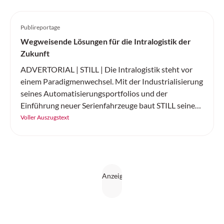
Publireportage
Wegweisende Lösungen für die Intralogistik der
Zukunft
ADVERTORIAL | STILL | Die Intralogistik steht vor
einem Paradigmenwechsel. Mit der Industrialisierung
seines Automatisierungsportfolios und der
Einführung neuer Serienfahrzeuge baut STILL seine
Position als führender Komplettanbieter für
Voller Auszugstext
intelligente Automatisierungslösungen weiter aus.