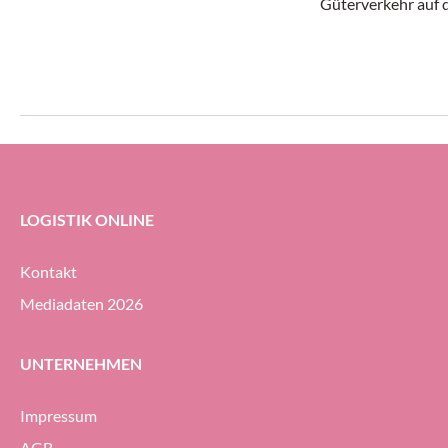
«Head of Sales Suisse Romande & Team
Güterverkehr auf 
Lead Automation» verantwortlich.
Unternehmensgrupp
Jährige bei UPS He
Vizepräsidentin fü
LOGISTIK ONLINE
Kontakt
Mediadaten 2026
UNTERNEHMEN
Impressum
AGB