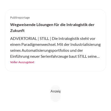
Publireportage
Wegweisende Lösungen für die Intralogistik der
Zukunft
ADVERTORIAL | STILL | Die Intralogistik steht vor
einem Paradigmenwechsel. Mit der Industrialisierung
seines Automatisierungsportfolios und der
Einführung neuer Serienfahrzeuge baut STILL seine
Position als führender Komplettanbieter für
Voller Auszugstext
intelligente Automatisierungslösungen weiter aus.