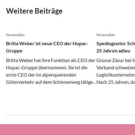
Weitere Beiträge
Personalien
Personalien
Britta Weber ist neue CEO der Hupac-
Spedlogswiss: Sc
Gruppe
25 Jahren adieu
Britta Weber hat ihre Funktion als CEO der
Grosse Zäsur bei 
Hupac-Gruppe übernommen. Sie ist die
Verband schweizer
erste CEO der im alpenquerenden
Logistikunternehme
Güterverkehr auf dem Schienenweg tätigen
Nach 25 Jahren, da
Unternehmensgruppe. Zuletzt war die 42-
Direktor bei Sped
Jährige bei UPS Healthcare als
Schwarzenbach am 
Vizepräsidentin für Europa und Asien tätig.
letzten Arbeitstag
Präsidenten-Amt 
der bisherige Spe
Thomas Suter.