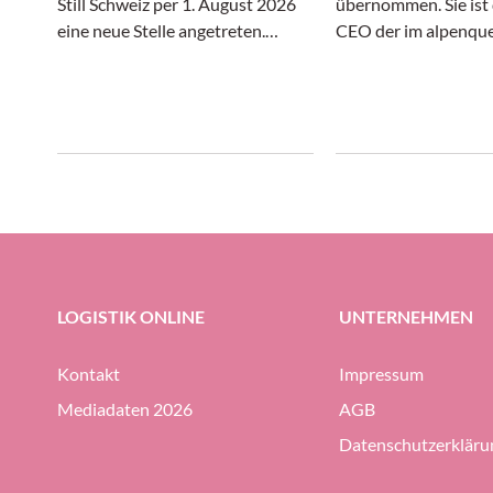
Still Schweiz per 1. August 2026
übernommen. Sie ist 
eine neue Stelle angetreten.
CEO der im alpenqu
Adelfio zeichnet bei Still Schweiz
Güterverkehr auf d
künftig als «Head of Sales Suisse
Schienenweg tätigen
Romande & Team Lead
Unternehmensgruppe
Automation» verantwortlich.
war die 42-Jährige b
Healthcare als Vizep
Europa und Asien tät
LOGISTIK ONLINE
UNTERNEHMEN
Kontakt
Impressum
Mediadaten 2026
AGB
Datenschutzerkläru