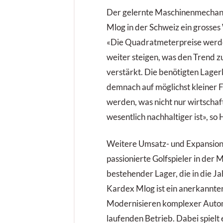
Der gelernte Maschinenmechani
Mlog in der Schweiz ein grosse
«Die Quadratmeterpreise werde
weiter steigen, was den Trend 
verstärkt. Die benötigten Lage
demnach auf möglichst kleiner Fl
werden, was nicht nur wirtschaf
wesentlich nachhaltiger ist», s
Weitere Umsatz- und Expansion
passionierte Golfspieler in der
bestehender Lager, die in die 
Kardex Mlog ist ein anerkannter 
Modernisieren komplexer Auto
laufenden Betrieb. Dabei spielt e