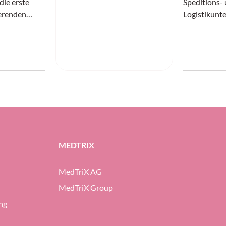
die erste
Speditions-
erenden
Logistikunte
em
Basel: Nach
Jahre als Di
. Zuletzt
Spedlogswis
ei UPS
Schwarzenba
räsidentin für
seinen letzt
ig.
Nachfolger 
von Schwarz
bisherige S
Direktor Th
MEDTRIX
MedTriX AG
MedTriX Group
ng