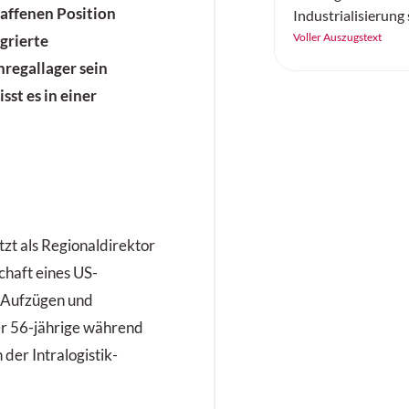
haffenen Position
Industrialisierung
Automatisierungsp
Voller Auszugstext
egrierte
Einführung neuer 
regallager sein
baut STILL seine P
sst es in einer
führender Komplet
intelligente
Automatisierungs
aus.
zt als Regionaldirektor
chaft eines US-
n Aufzügen und
er 56-jährige während
der Intralogistik-