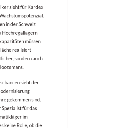
ker sieht für Kardex
s Wachstumspotenzial.
n in der Schweiz
zu Hochregallagern
rkapazitäten müssen
äche realisiert
tlicher, sondern auch
o Hoozemans.
schancen sieht der
 Modernisierung
Jahre gekommen sind.
Spezialist für das
matikläger im
s keine Rolle, ob die