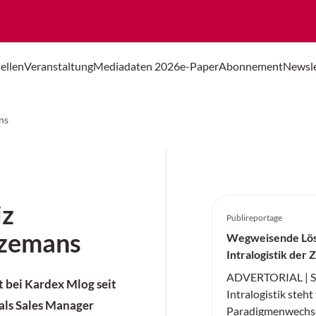
ellen
Veranstaltung
Mediadaten 2026
e-Paper
Abonnement
Newsle
ns
iz
Publireportage
ozemans
Wegweisende Lös
Intralogistik der 
ADVERTORIAL | ST
bei Kardex Mlog seit
Intralogistik steh
 als Sales Manager
Paradigmenwechse