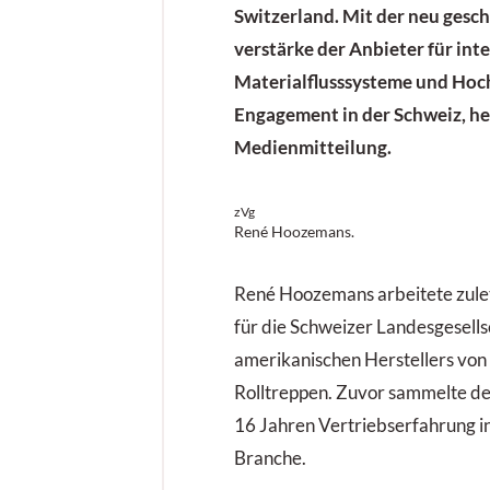
Switzerland. Mit der neu gesc
verstärke der Anbieter für int
Materialflusssysteme und Hoch
Engagement in der Schweiz, hei
Medienmitteilung.
zVg
René Hoozemans.
René Hoozemans arbeitete zulet
für die Schweizer Landesgesells
amerikanischen Herstellers vo
Rolltreppen. Zuvor sammelte d
16 Jahren Vertriebserfahrung in 
Branche.