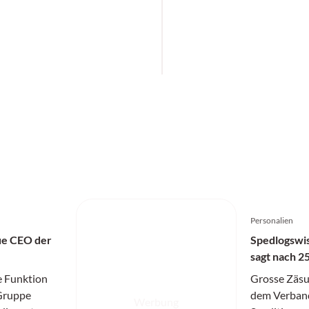
Personalien
ue CEO der
Spedlogswi
sagt nach 2
e Funktion
Grosse Zäsu
Gruppe
dem Verband
Werbung