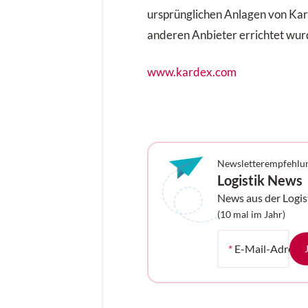
ursprünglichen Anlagen von Ka
anderen Anbieter errichtet wur
www.kardex.com
Newsletterempfehlu
Logistik News
News aus der Logis
Ihrem Postfach
(10 mal im Jahr)
*
E-Mail-Adress