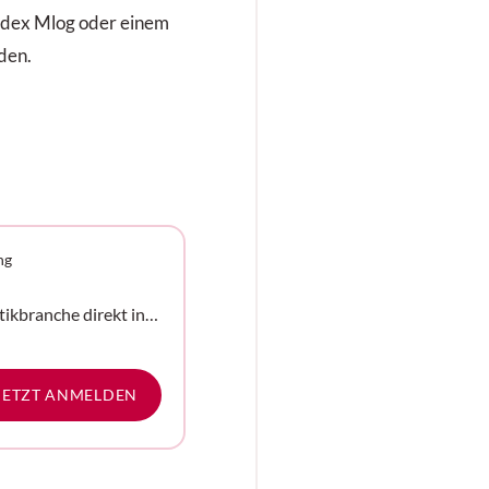
rdex Mlog oder einem
den.
ng
tikbranche direkt in
e
JETZT ANMELDEN