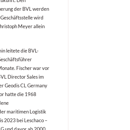
 Zukunft. Den
uerung der BVL werden
 Geschäftsstelle wird
hristoph Meyer allein
n leitete die BVL-
Geschäftsführer
Monate. Fischer war vor
BVL Director Sales im
 der Geodis CL Germany
or hatte die 1968
dene
der maritimen Logistik
is 2023 bei Leschaco –
G und davor ab 2000