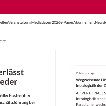
ellen
Veranstaltung
Mediadaten 2026
e-Paper
Abonnement
Newsle
ieder
erlässt
Publireportage
ieder
Wegweisende Lös
Intralogistik der 
ADVERTORIAL | ST
ilke Fischer ihre
Intralogistik steh
eschäftsführung bei
Paradigmenwechse