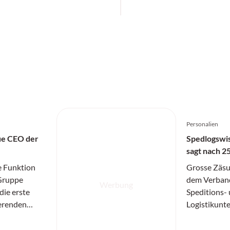
Personalien
ue CEO der
Spedlogswi
sagt nach 2
e Funktion
Grosse Zäsu
Gruppe
dem Verband
Werbung
die erste
Speditions-
erenden
Logistikunte
em
Basel: Nach
Jahre als Di