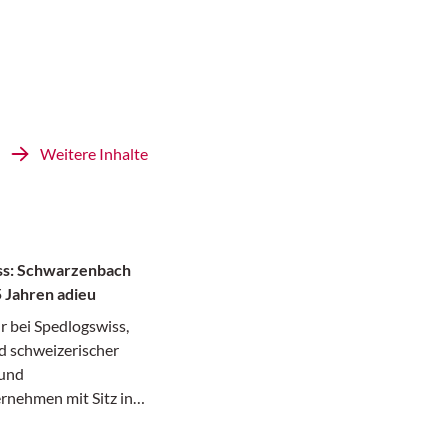
Weitere Inhalte
ss: Schwarzenbach
5 Jahren adieu
r bei Spedlogswiss,
 schweizerischer
 und
rnehmen mit Sitz in
 25 Jahren, davon 17
rektor bei