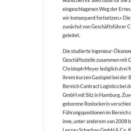
wünschen ihr alles Gute für die
eingeschlagenen Weg der Erne
wir konsequent fortsetzen.» Die
zunächst von Geschäftsführer C
geleitet.
Die studierte Ingenieur-Ökonomi
Geschäftsstelle zusammen mit 
Christoph Meyer lediglich drei 
ihrem kurzen Gastspiel bei der 
Bereich Contract Logistics bei
GmbH mit Sitz in Hamburg. Zuv
geborene Rostockerin verschie
Führungspositionen im Bereich 
inne, unter anderem von 2008 b
Lexzau Scharbau GmbH & Co. K