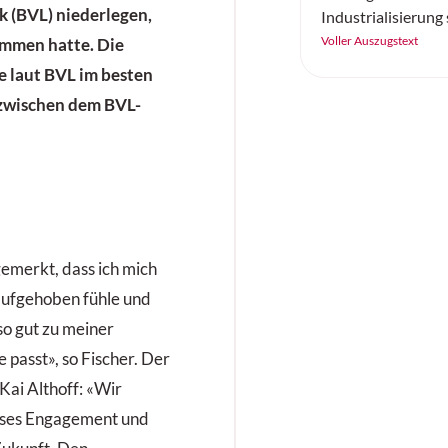
k (BVL) niederlegen,
Industrialisierung
Automatisierungsp
Voller Auszugstext
ommen hatte. Die
Einführung neuer 
e laut BVL im besten
baut STILL seine P
zwischen dem BVL-
führender Komplet
intelligente
Automatisierungs
aus.
 gemerkt, dass ich mich
 aufgehoben fühle und
so gut zu meiner
 passt», so Fischer. Der
Kai Althoff: «Wir
osses Engagement und