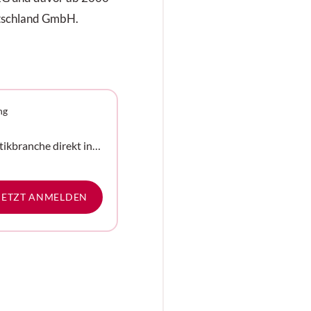
utschland GmbH.
ng
tikbranche direkt in
e
JETZT ANMELDEN