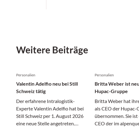
Weitere Beiträge
Personalien
Personalien
Valentin Adelfio neu bei Still
Britta Weber ist ne
Schweiz tätig
Hupac-Gruppe
Der erfahrene Intralogistik-
Britta Weber hat ihr
Experte Valentin Adelfio hat bei
als CEO der Hupac-
Still Schweiz per 1. August 2026
übernommen. Sie ist 
eine neue Stelle angetreten.
CEO der im alpenqu
Adelfio zeichnet bei Still Schweiz
Güterverkehr auf d
künftig als «Head of Sales Suisse
Schienenweg tätigen