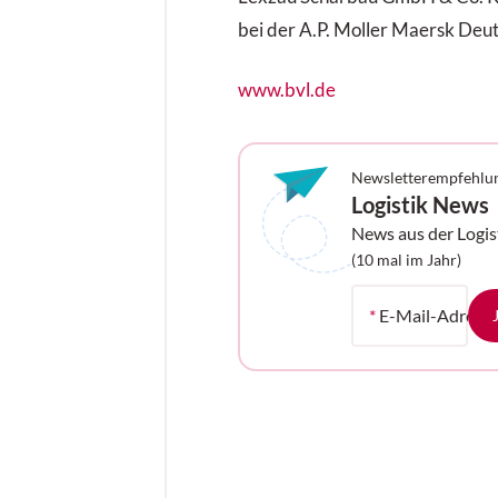
bei der A.P. Moller Maersk De
www.bvl.de
Newsletterempfehlu
Logistik News
News aus der Logis
Ihrem Postfach
(10 mal im Jahr)
*
E-Mail-Adress