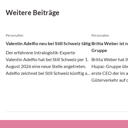
Weitere Beiträge
Personalien
Personalien
Valentin Adelfio neu bei Still Schweiz tätig
Britta Weber ist
Gruppe
Der erfahrene Intralogistik-Experte
Valentin Adelfio hat bei Still Schweiz per 1.
Britta Weber hat i
August 2026 eine neue Stelle angetreten.
Hupac-Gruppe über
Adelfio zeichnet bei Still Schweiz künftig als
erste CEO der im 
«Head of Sales Suisse Romande & Team
Güterverkehr auf 
Lead Automation» verantwortlich.
Unternehmensgrupp
Jährige bei UPS He
Vizepräsidentin fü