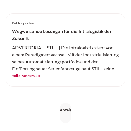
Publireportage
Wegweisende Lösungen für die Intralogistik der
Zukunft
ADVERTORIAL | STILL | Die Intralogistik steht vor
einem Paradigmenwechsel. Mit der Industrialisierung
seines Automatisierungsportfolios und der
Einführung neuer Serienfahrzeuge baut STILL seine
Position als führender Komplettanbieter für
Voller Auszugstext
intelligente Automatisierungslösungen weiter aus.