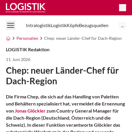
Logistik Online
Intralogistik
Logistik
Köpfe
Bezugsquellen
...
Personalien
Chep: neuer Länder-Chef für Dach-Region
LOGISTIK Redaktion
11. Juni 2026
Chep: neuer Länder-Chef für
Dach-Region
Die Firma Chep, die sich auf das Handling von Paletten
und Behältern spezialisiert hat, vermeldet die Ernennung
von
Jonas Glöckler
zum Country General Manager für
die Dach-Region (Deutschland, Österreich und die
Schweiz). In dieser Funktion verantworte Glöckler das
substanzielle Wachstum in der Region und er werde