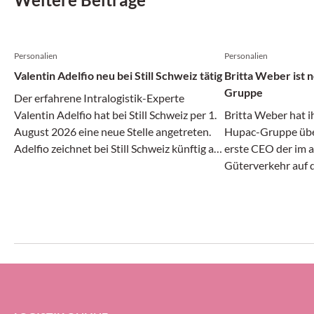
Personalien
Personalien
Valentin Adelfio neu bei Still Schweiz tätig
Britta Weber ist
Gruppe
Der erfahrene Intralogistik-Experte
Valentin Adelfio hat bei Still Schweiz per 1.
Britta Weber hat i
August 2026 eine neue Stelle angetreten.
Hupac-Gruppe über
Adelfio zeichnet bei Still Schweiz künftig als
erste CEO der im 
«Head of Sales Suisse Romande & Team
Güterverkehr auf 
Lead Automation» verantwortlich.
Unternehmensgrupp
Jährige bei UPS He
Vizepräsidentin fü