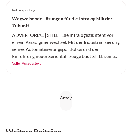
Publireportage
Wegweisende Lösungen für die Intralogistik der
Zukunft
ADVERTORIAL | STILL | Die Intralogistik steht vor
einem Paradigmenwechsel. Mit der Industrialisierung
seines Automatisierungsportfolios und der
Einführung neuer Serienfahrzeuge baut STILL seine
Position als führender Komplettanbieter für
Voller Auszugstext
intelligente Automatisierungslösungen weiter aus.
Weitere Beiträge