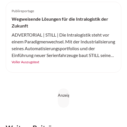
Publireportage
Wegweisende Lösungen für die Intralogistik der
Zukunft
ADVERTORIAL | STILL | Die Intralogistik steht vor
einem Paradigmenwechsel. Mit der Industrialisierung
seines Automatisierungsportfolios und der
Einführung neuer Serienfahrzeuge baut STILL seine
Position als führender Komplettanbieter für
Voller Auszugstext
intelligente Automatisierungslösungen weiter aus.