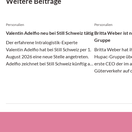
Weitere Beiträge
Personalien
Personalien
Valentin Adelfio neu bei Still Schweiz tätig
Britta Weber ist
Gruppe
Der erfahrene Intralogistik-Experte
Valentin Adelfio hat bei Still Schweiz per 1.
Britta Weber hat i
August 2026 eine neue Stelle angetreten.
Hupac-Gruppe über
Adelfio zeichnet bei Still Schweiz künftig als
erste CEO der im 
«Head of Sales Suisse Romande & Team
Güterverkehr auf 
Lead Automation» verantwortlich.
Unternehmensgrupp
Jährige bei UPS He
Vizepräsidentin fü