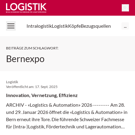
Logistik Online
Intralogistik
Logistik
Köpfe
Bezugsquellen
...
BEITRÄGE ZUM SCHLAGWORT
:
Bernexpo
Logistik
Veröffentlicht am:
17. Sept. 2025
Innovation, Vernetzung, Effizienz
ARCHIV - «Logistics & Automation» 2026 --------- Am 28.
und 29. Januar 2026 öffnet die «Logistics & Automation» in
Bern erneut ihre Tore. Die führende Schweizer Fachmesse
für (Intra-)Logistik, Fördertechnik und Lagerautomation
präsentiert die künftigen Wege der Unternehmenslogistik.