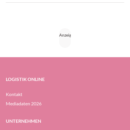
Parallel findet die Empack für die Verpackungsindustrie
statt, was mehr als 3300 Fachleute auf das Messegelände
der Bernexpo anlocken dürfte.
LOGISTIK ONLINE
Kontakt
Mediadaten 2026
UNTERNEHMEN