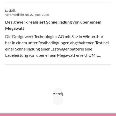
Geschäftsgründer Martin Kyburz tritt in den Ruhestand.
Logistik
Veröffentlicht am:
27. Aug. 2025
Designwerk realisiert Schnellladung von über einem
Megawatt
Die Designwerk Technologies AG mit Sitz in Winterthur
hat in einem unter Realbedingungen abgehaltenen Test bei
einer Schnellladung einer Lastwagenbatterie eine
Ladeleistung von über einem Megawatt erreicht. Mit
diesem Erfolg wird die Schnellladung grosser Batterien für
Elektrolastwagen Realität und die Hürde für den
Langstreckenverkehr übersprungen, heisst es in einer
Mitteilung.