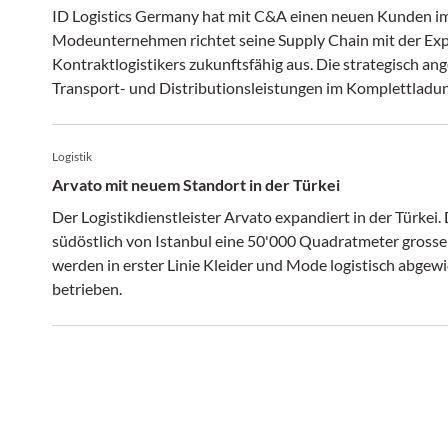
ID Logistics Germany hat mit C&A einen neuen Kunden 
Modeunternehmen richtet seine Supply Chain mit der Expe
Kontraktlogistikers zukunftsfähig aus. Die strategisch 
Transport- und Distributionsleistungen im Komplettladu
übernimmt ID Logistics Germany die innerdeutschen Verk
zwischen den C&A-eigenen Distributionszentren sowie die 
Logistik
Arvato mit neuem Standort in der Türkei
Der Logistikdienstleister Arvato expandiert in der Türke
südöstlich von Istanbul eine 50'000 Quadratmeter grosse
werden in erster Linie Kleider und Mode logistisch abge
betrieben.