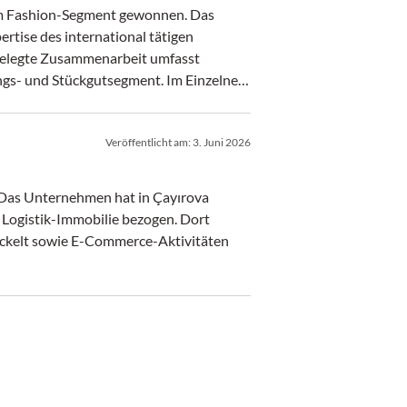
im Fashion-Segment gewonnen. Das
rtise des international tätigen
angelegte Zusammenarbeit umfasst
ngs- und Stückgutsegment. Im Einzelnen
ehre für Hänge- und Liegeware
Filialbelieferung in den Niederlanden.
Veröffentlicht am:
3. Juni 2026
i. Das Unternehmen hat in Çayırova
 Logistik-Immobilie bezogen. Dort
wickelt sowie E-Commerce-Aktivitäten