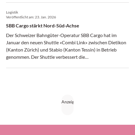
Logistik
Veröffentlicht am:
23. Jan. 2026
SBB Cargo stärkt Nord-Süd-Achse
Der Schweizer Bahngüter-Operatur SBB Cargo hat im
Januar den neuen Shuttle «Combi Link» zwischen Dietikon
(Kanton Zürich) und Stabio (Kanton Tessin) in Betrieb
genommen. Der Shuttle verbessert die
Transportmöglichkeiten des Güterverkehrs auf der Nord-
Süd-Achse und verdoppelt das Angebot auf der Strecke mit
vier neuen Verbindungen, heisst es in der Beschreibung von
«Combi Link».