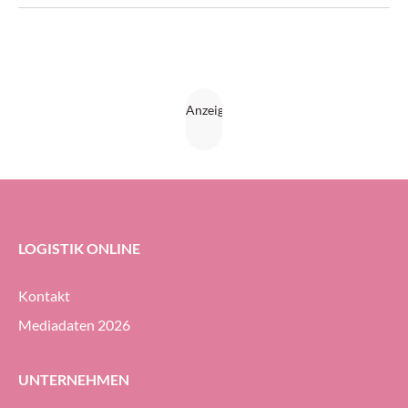
Kombination mit einem automatischen Kleinteilelager
sorgt für eine effiziente just-in-time-Belieferung der
Produktion und flexible innerbetriebliche Transporte. Eine
«End to end SAP EWM by Knapp»-Lösung sorgt für die
Digitalisierung der internen Produktionslogistik und schafft
maximale Transparenz in der Bestandsführung.
LOGISTIK ONLINE
Kontakt
Mediadaten 2026
UNTERNEHMEN