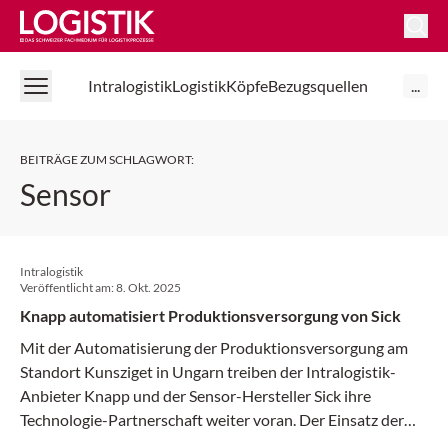
Logistik Online
Intralogistik
Logistik
Köpfe
Bezugsquellen
...
BEITRÄGE ZUM SCHLAGWORT
:
Sensor
Intralogistik
Veröffentlicht am:
8. Okt. 2025
Knapp automatisiert Produktionsversorgung von Sick
Mit der Automatisierung der Produktionsversorgung am
Standort Kunsziget in Ungarn treiben der Intralogistik-
Anbieter Knapp und der Sensor-Hersteller Sick ihre
Technologie-Partnerschaft weiter voran. Der Einsatz der
autonomen mobilen «Roboter Open Shuttles» in