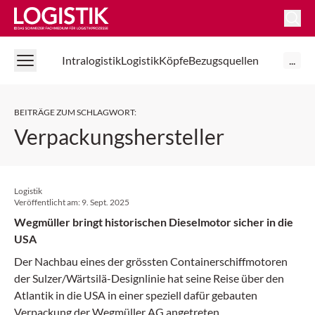
Logistik Online
Intralogistik
Logistik
Köpfe
Bezugsquellen
...
BEITRÄGE ZUM SCHLAGWORT
:
Verpackungshersteller
Logistik
Veröffentlicht am:
9. Sept. 2025
Wegmüller bringt historischen Dieselmotor sicher in die
USA
Der Nachbau eines der grössten Containerschiffmotoren
der Sulzer/Wärtsilä-Designlinie hat seine Reise über den
Atlantik in die USA in einer speziell dafür gebauten
Verpackung der Wegmüller AG angetreten.