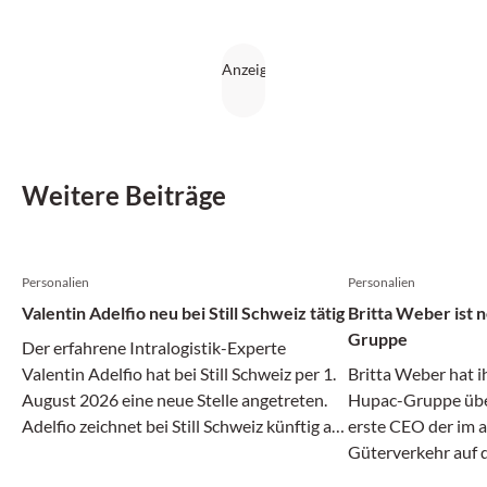
Weitere Beiträge
Personalien
Personalien
Valentin Adelfio neu bei Still Schweiz tätig
Britta Weber ist
Gruppe
Der erfahrene Intralogistik-Experte
Valentin Adelfio hat bei Still Schweiz per 1.
Britta Weber hat i
August 2026 eine neue Stelle angetreten.
Hupac-Gruppe über
Adelfio zeichnet bei Still Schweiz künftig als
erste CEO der im 
«Head of Sales Suisse Romande & Team
Güterverkehr auf 
Lead Automation» verantwortlich.
Unternehmensgrupp