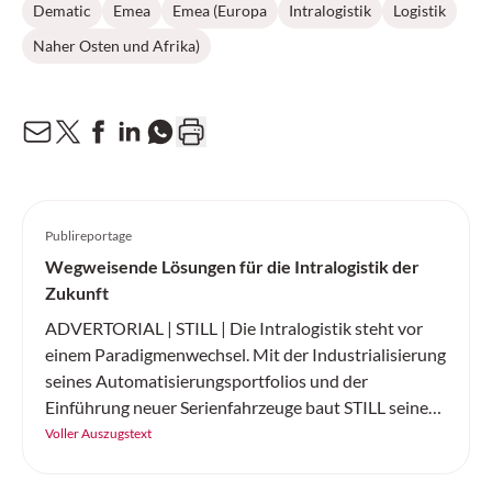
Dematic
Emea
Emea (Europa
Intralogistik
Logistik
Naher Osten und Afrika)
Publireportage
Wegweisende Lösungen für die Intralogistik der
Zukunft
ADVERTORIAL | STILL | Die Intralogistik steht vor
einem Paradigmenwechsel. Mit der Industrialisierung
seines Automatisierungsportfolios und der
Einführung neuer Serienfahrzeuge baut STILL seine
Position als führender Komplettanbieter für
Voller Auszugstext
intelligente Automatisierungslösungen weiter aus.