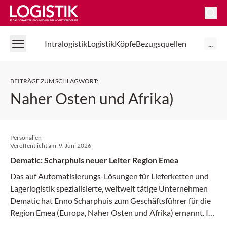
Logistik Online
Intralogistik
Logistik
Köpfe
Bezugsquellen
...
BEITRÄGE ZUM SCHLAGWORT
:
Naher Osten und Afrika)
Personalien
Veröffentlicht am:
9. Juni 2026
Dematic: Scharphuis neuer Leiter Region Emea
Das auf Automatisierungs-Lösungen für Lieferketten und
Lagerlogistik spezialisierte, weltweit tätige Unternehmen
Dematic hat Enno Scharphuis zum Geschäftsführer für die
Region Emea (Europa, Naher Osten und Afrika) ernannt. In
dieser Funktion verantwortet er seit April 2026 das