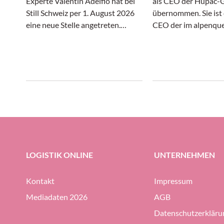
Experte Valentin Adelfio hat bei
als CEO der Hupac-
Still Schweiz per 1. August 2026
übernommen. Sie ist 
eine neue Stelle angetreten.
CEO der im alpenqu
Adelfio zeichnet bei Still Schweiz
Güterverkehr auf d
künftig als «Head of Sales Suisse
Schienenweg tätigen
Romande & Team Lead
Unternehmensgruppe
Automation» verantwortlich.
war die 42-Jährige b
Healthcare als Vizep
Europa und Asien tät
LOGISTIK ONLINE
UNTERNEHMEN
Kontakt
Impressum
Mediadaten 2026
AGB
Datenschutzerkläru