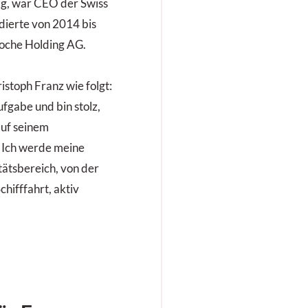
ig, war CEO der Swiss
idierte von 2014 bis
oche Holding AG.
istoph Franz wie folgt:
ufgabe und bin stolz,
auf seinem
. Ich werde meine
tätsbereich, von der
chifffahrt, aktiv