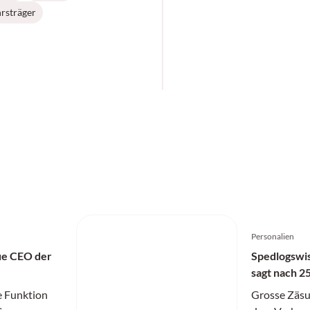
rsträger
Personalien
ue CEO der
Spedlogswi
sagt nach 2
e Funktion
Grosse Zäsu