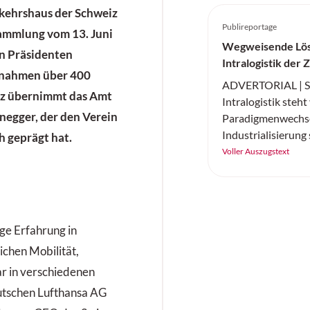
rkehrshaus der Schweiz
Publireportage
sammlung vom 13. Juni
Wegweisende Lös
en Präsidenten
Intralogistik der 
 nahmen über 400
ADVERTORIAL | ST
anz übernimmt das Amt
Intralogistik steh
negger, der den Verein
Paradigmenwechse
Industrialisierung
 geprägt hat.
Automatisierungsp
Voller Auszugstext
Einführung neuer 
baut STILL seine P
führender Komplet
intelligente
ige Erfahrung in
Automatisierungs
ichen Mobilität,
aus.
ar in verschiedenen
utschen Lufthansa AG