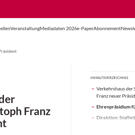
ellen
Veranstaltung
Mediadaten 2026
e-Paper
Abonnement
Newsle
Präsident
INHALTSVERZEICHNIS
Verkehrshaus der 
der
Franz neuer Präsi
Ehrenpräsidium fü
stoph Franz
Direktion: Staffe
nt