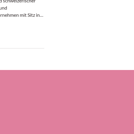
 schweizerischer
 und
rnehmen mit Sitz in
 25 Jahren, davon 17
rektor bei
s, hatte Thomas
ch am 30. Juni 2026
en Arbeitstag. Der
im Präsidenten-Amt
enbach ist der
pedlogswiss-Vize-
omas Suter.