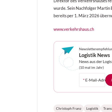
Direktor des Verkehrshauses fe
wurde. Sein Nachfolger Martin E
bereits per 1. März 2026 über
www.verkehrshaus.ch
Newsletterempfehlu
Logistik News
News aus der Logis
Ihrem Postfach
(10 mal im Jahr)
*
E-Mail-Adress
Christoph Franz
Logistik
Trans