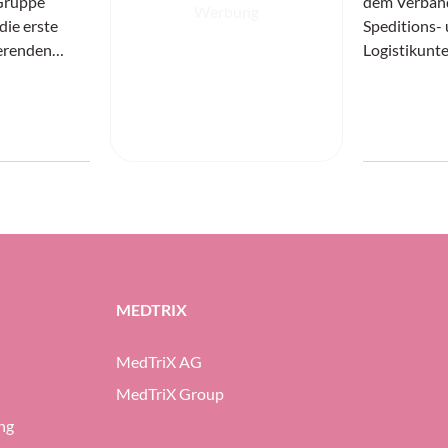
Gruppe
dem Verband
Werbung
die erste
Speditions-
erenden
Logistikunte
em
Basel: Nach
Jahre als Di
. Zuletzt
Spedlogswis
ei UPS
Schwarzenba
räsidentin für
seinen letzt
ig.
Nachfolger 
von Schwarz
bisherige S
Direktor Th
MEDTRIX
MedTriX AG
MedTriX Group
ng