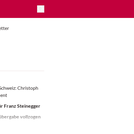
tter
Schweiz: Christoph
dent
r Franz Steinegger
lübergabe vollzogen