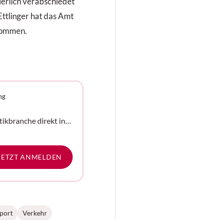
ierlich verabschiedet
ttlinger hat das Amt
nommen.
ng
tikbranche direkt in
e
JETZT ANMELDEN
port
Verkehr