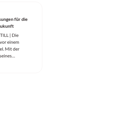
ungen für die
Zukunft
ILL | Die
t vor einem
l. Mit der
 seines
ortfolios und der
Serienfahrzeuge
osition als
tanbieter für
lösungen weiter