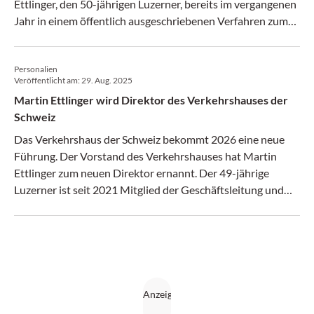
Ettlinger, den 50-jährigen Luzerner, bereits im vergangenen
Jahr in einem öffentlich ausgeschriebenen Verfahren zum
neuen Direktor gewählt. Ab dem 1. März 2026 führt er das
meistbesuchte Museum der Schweiz und verantwortet
Personalien
dessen strategische und operative Weiterentwicklung.
Veröffentlicht am:
29. Aug. 2025
Martin Ettlinger wird Direktor des Verkehrshauses der
Schweiz
Das Verkehrshaus der Schweiz bekommt 2026 eine neue
Führung. Der Vorstand des Verkehrshauses hat Martin
Ettlinger zum neuen Direktor ernannt. Der 49-jährige
Luzerner ist seit 2021 Mitglied der Geschäftsleitung und
leitet den Bereich Markt und Entwicklung. Er tritt die
Nachfolge von Martin Bütikofer an, der Ende Februar 2026
in Pension geht. Die Übergabe erfolgt per 1. März 2026.