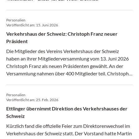
Personalien
Veröffentlicht am:
15. Juni 2026
Verkehrshaus der Schweiz: Christoph Franz neuer
Präsident
Die Mitglieder des Vereins Verkehrshaus der Schweiz
haben an ihrer Mitgliederversammlung vom 13. Juni 2026
Christoph Franz als neuen Präsidenten gewählt. An der
Versammlung nahmen über 400 Mitglieder teil. Christoph
Franz übernimmt das Amt von Alt-Nationalrat Franz
Steinegger, der den Verein während 22 Jahren massgeblich
Personalien
geprägt hat.
Veröffentlicht am:
25. Feb. 2026
Ettlinger übernimmt Direktion des Verkehrshauses der
Schweiz
Kürzlich fand die offizielle Feier zum Direktorenwechsel im
Verkehrshaus der Schweiz statt. Der Vorstand hatte Martin