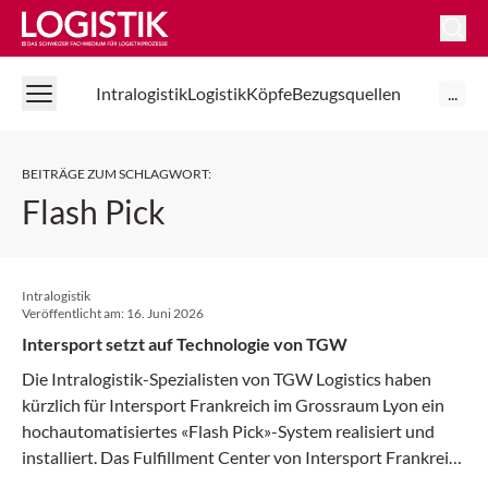
Logistik Online
Intralogistik
Logistik
Köpfe
Bezugsquellen
...
BEITRÄGE ZUM SCHLAGWORT
:
Flash Pick
Intralogistik
Veröffentlicht am:
16. Juni 2026
Intersport setzt auf Technologie von TGW
Die Intralogistik-Spezialisten von TGW Logistics haben
kürzlich für Intersport Frankreich im Grossraum Lyon ein
hochautomatisiertes «Flash Pick»-System realisiert und
installiert. Das Fulfillment Center von Intersport Frankreich
in Saint-Vulbas feierte vor Kurzem seinen Go-live.