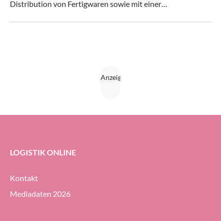
Distribution von Fertigwaren sowie mit einer
automatisierten Lkw-Verladeeinrichtung. Körber
verantwortet dabei als Generalunternehmer die
schlüsselfertige Realisierung des Gesamtsystems aus
Shuttlelager, Paletten-Fördertechnik, die Anbindung der
automatisierten Lkw-Verladeeinrichtungen sowie die
Steuerung und Optimierung des Gesamtsystems mit SAP
EWM.
LOGISTIK ONLINE
Kontakt
Mediadaten 2026