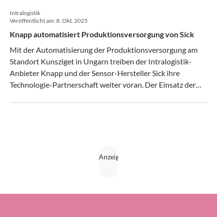
Intralogistik
Veröffentlicht am:
8. Okt. 2025
Knapp automatisiert Produktionsversorgung von Sick
Mit der Automatisierung der Produktionsversorgung am
Standort Kunsziget in Ungarn treiben der Intralogistik-
Anbieter Knapp und der Sensor-Hersteller Sick ihre
Technologie-Partnerschaft weiter voran. Der Einsatz der
autonomen mobilen «Roboter Open Shuttles» in
Kombination mit einem automatischen Kleinteilelager
sorgt für eine effiziente just-in-time-Belieferung der
Produktion und flexible innerbetriebliche Transporte. Eine
«End to end SAP EWM by Knapp»-Lösung sorgt für die
Digitalisierung der internen Produktionslogistik und schafft
maximale Transparenz in der Bestandsführung.