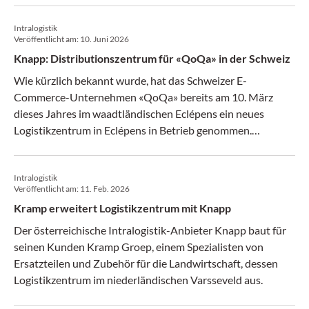
Intralogistik
Veröffentlicht am:
10. Juni 2026
Knapp: Distributionszentrum für «QoQa» in der Schweiz
Wie kürzlich bekannt wurde, hat das Schweizer E-
Commerce-Unternehmen «QoQa» bereits am 10. März
dieses Jahres im waadtländischen Eclépens ein neues
Logistikzentrum in Eclépens in Betrieb genommen.
Verantwortlich für die Intralogistik von «QoQa» in Eclépens
zeichnen die österreichischen Automatisierungs- und
Intralogistik
Intralogistik-Spezialisten von Knapp.
Veröffentlicht am:
11. Feb. 2026
Kramp erweitert Logistikzentrum mit Knapp
Der österreichische Intralogistik-Anbieter Knapp baut für
seinen Kunden Kramp Groep, einem Spezialisten von
Ersatzteilen und Zubehör für die Landwirtschaft, dessen
Logistikzentrum im niederländischen Varsseveld aus.